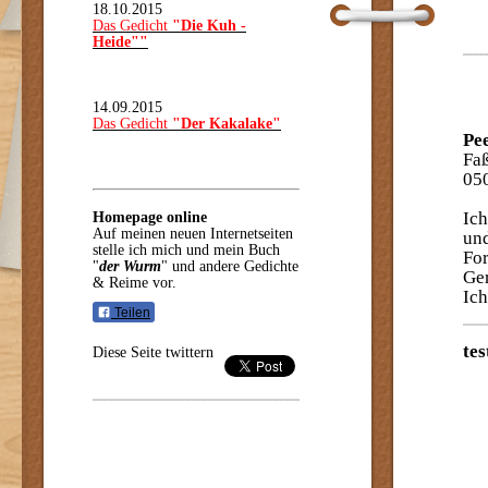
18.10.2015
Das Gedicht
"Die Kuh -
Heide""
14.09.2015
Das Gedicht
"Der Kakalake"
Pe
Fa
05
Ich
Homepage online
Auf meinen neuen Internetseiten
und
stelle ich mich und mein Buch
For
"
der Wurm
" und andere Gedichte
Ger
& Reime vor.
Ich
Teilen
tes
Diese Seite twittern