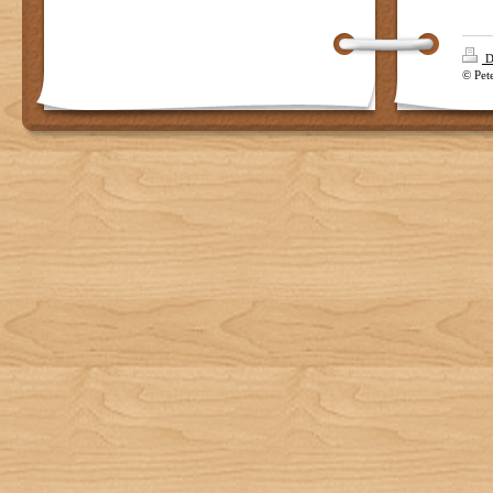
D
© Pet