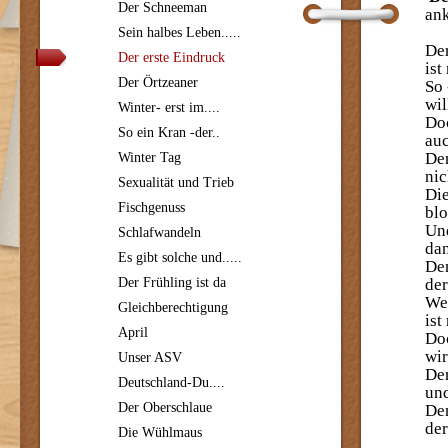
Der Schneeman
an
Sein halbes Leben.....
Der
Der erste Eindruck
ist
Der Örtzeaner
So 
wil
Winter- erst im....
Doc
So ein Kran -der..
auc
Den
Winter Tag
nic
Sexualität und Trieb
Die
Fischgenuss
blo
Und
Schlafwandeln
dan
Es gibt solche und.....
Den
Der Frühling ist da
der
We
Gleichberechtigung
ist
April
Doc
wir
Unser ASV
Der
Deutschland-Du....
und
Der Oberschlaue
Den
der
Die Wühlmaus