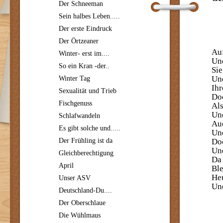
Der Schneeman
Sein halbes Leben.....
Der erste Eindruck
Der Örtzeaner
Auf
Winter- erst im....
Und
So ein Kran -der..
Sie
Und
Winter Tag
Ihr
Sexualität und Trieb
Doc
Fischgenuss
Als
Und
Schlafwandeln
Auc
Es gibt solche und.....
Und
Der Frühling ist da
Doc
Und
Gleichberechtigung
Da 
April
Ble
Heu
Unser ASV
Und
Deutschland-Du....
Der Oberschlaue
©
Die Wühlmaus