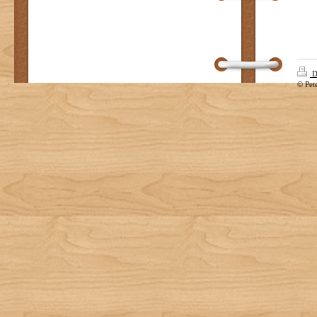
D
© Pet