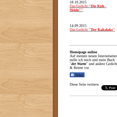
18.10.2015
Das Gedicht
"Die Kuh -
Heide""
14.09.2015
Das Gedicht
"Der Kakalake"
Homepage online
Auf meinen neuen Internetseite
stelle ich mich und mein Buch
"
der Wurm
" und andere Gedich
& Reime vor.
Teilen
Diese Seite twittern