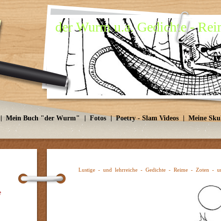
der Wurm u.a. Gedichte - Reim
Mein Buch "der Wurm"
Fotos
Poetry - Slam Videos
Meine Sku
Lustige - und lehrreiche - Gedichte - Reime - Zoten - 
e