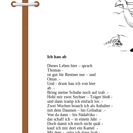
Ich hau ab
Dieses Leben hier – sprach
Thomas -
ist gut für Rentner nur – und
Omas .-
Und - drum hau ich von hier
ab .-
Bring meine Schuhe noch auf trab .-
Hohl mir zwei Sechser – Träger bloß -
und dann tramp ich einfach los .-
Zwei Wochen brauch ich als Anhalter -
mit dem Daumen – bis Gribaltar .-
Von da dann – bis Südafrika -
das schaff ich – in einem Jahr .-
Doch damit ich mich nicht quäl -
kauf ich mir dort ein Kamel .-
Mit dem - reite ich dann froh -