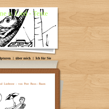
e u. Lied - Texte
lpturen
über mich
Ich für Sie
und Liedtexte - von Peer Buxx - Baum