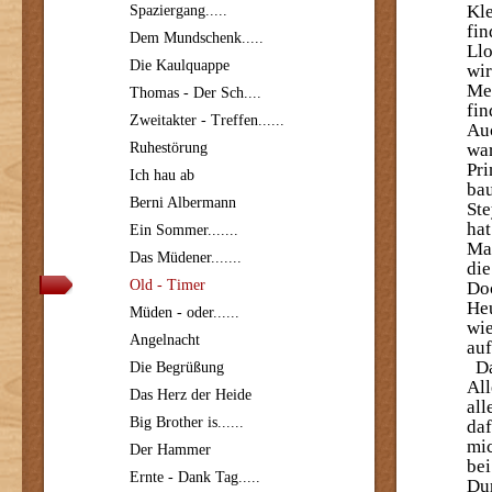
Kle
Spaziergang.....
fin
Dem Mundschenk.....
Llo
Die Kaulquappe
wir
Mes
Thomas - Der Sch....
fin
Zweitakter - Treffen......
Auc
Ruhestörung
war
Pri
Ich hau ab
bau
Berni Albermann
Ste
hat
Ein Sommer.......
Man
Das Müdener.......
die
Old - Timer
Doc
Heu
Müden - oder......
wie
Angelnacht
auf
Da
Die Begrüßung
All
Das Herz der Heide
all
Big Brother is......
daf
mic
Der Hammer
bei
Ernte - Dank Tag.....
Dur