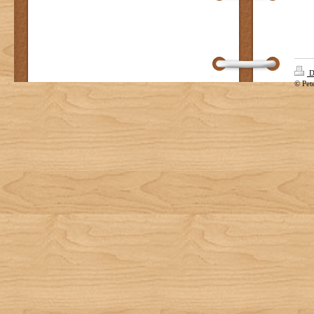
D
© Pet