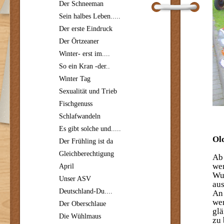
Der Schneeman
Sein halbes Leben.....
Der erste Eindruck
Der Örtzeaner
Winter- erst im....
So ein Kran -der..
Winter Tag
Sexualität und Trieb
Fischgenuss
Schlafwandeln
Es gibt solche und.....
Old
Der Frühling ist da
Gleichberechtigung
Ab 
wen
April
Wu
Unser ASV
aus
Deutschland-Du....
An 
wer
Der Oberschlaue
gl
Die Wühlmaus
zu 