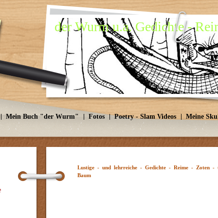
der Wurm u.a. Gedichte - Reim
Mein Buch "der Wurm"
Fotos
Poetry - Slam Videos
Meine Sku
Lustige - und lehrreiche - Gedichte - Reime - Zoten -
Baum
e