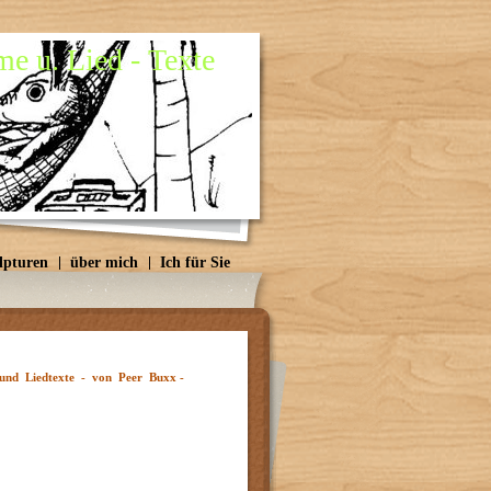
e u. Lied - Texte
lpturen
über mich
Ich für Sie
 und Liedtexte - von Peer Buxx -