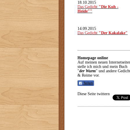
18.10.2015
Das Gedicht
"Die Kuh -
Heide""
14.09.2015
Das Gedicht
"Der Kakalake"
Homepage online
Auf meinen neuen Internetseite
stelle ich mich und mein Buch
"
der Wurm
" und andere Gedich
& Reime vor.
Teilen
Diese Seite twittern